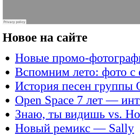
Новое на сайте
Новые промо-фотограф
Вспомним лето: фото с 
История песен группы 
Open Space 7 лет — инт
Знаю, ты видишь vs. Но
Новый ремикс — Sally